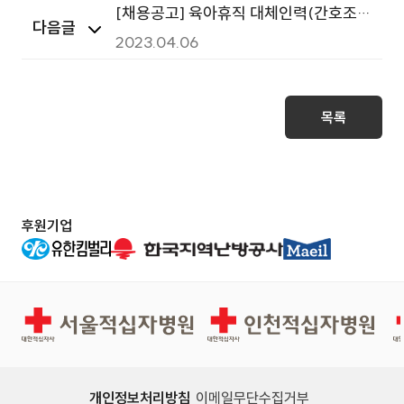
[채용공고] 육아휴직 대체인력(간호조무
다음글
사) 채용
2023.04.06
목록
후원기업
서울적십자병원
인천적십자병원
개인정보처리방침
이메일무단수집거부