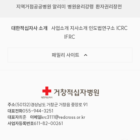
지역거점공공병원 알리미
병원윤리강령
환자권리장전
대한적십자사 소개
사업소개
지사소개
인도법연구소
ICRC
IFRC
패밀리 사이트
거창적십자병원
주소
(50132)경상남도 거창군 거창읍 중앙로 91
대표전화
055-944-3251
대표자
최준
이메일
krc3111@redcross.or.kr
사업자등록번호
611-82-00261