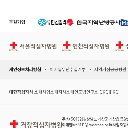
후원기업
서울적십자병원
인천적십자병원
상주적
개인정보처리방침
이메일무단수집거부
지역거점공공병원
대한적십자사 소개
사업소개
지사소개
인도법연구소
ICRC
IFRC
주소
(50132)경상남도 거창군 거창읍 중앙로
거창적십자병원
이메일
krc3111@redcross.or.kr
사업자등