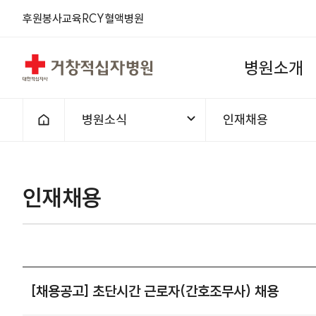
후원
봉사
교육
RCY
혈액
병원
거창적십자병원
병
원
소
개
병원소식
인재채용
홈으로
인재채용
[채용공고] 초단시간 근로자(간호조무사) 채용