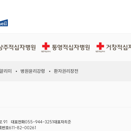
십자병원
통영적십자병원
거창적십자병원
 알리미
병원윤리강령
환자권리장전
 91
대표전화
055-944-3251
대표자
최준
록번호
611-82-00261