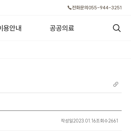
전화문의
055-944-3251
이
용
안
내
공
공
의
료
검색창
작성일
2023.01.16
조회수
2661