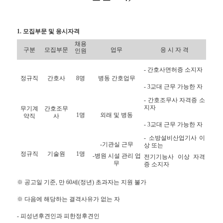
1. 모집부문 및 응시자격
채용
구분
모집부문
업무
응 시 자 격
인원
- 간호사면허증 소지자
정규직
간호사
8명
병동 간호업무
- 3교대 근무 가능한 자
- 간호조무사 자격증 소
지자
무기계
간호조무
1명
외래 및 병동
약직
사
- 3교대 근무 가능한 자
- 소방설비산업기사 이
-기관실 근무
상 또는
정규직
기술원
1명
-병원 시설 관리 업
전기기능사 이상 자격
무
증 소지자
※ 공고일 기준, 만 60세(정년) 초과자는 지원 불가
※ 다음에 해당하는 결격사유가 없는 자
- 피성년후견인과 피한정후견인