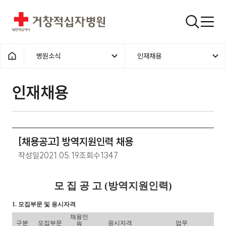
거창적십자병원
검색창
병원소식
인재채용
홈으로
인재채용
[채용공고] 방역지원인력 채용
작성일
2021.05.19
조회수
1347
모 집 공 고 (방역지원인력)
1. 모집부문 및 응시자격
채용인
구분
모집부문
응시자격
업무
원