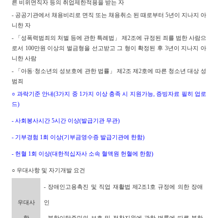
른 비위면직자 등의 취업제한적용을 받는 자
- 공공기관에서 채용비리로 면직 또는 채용취소 된 때로부터 5년이 지나지 아
니한 자
- 「성폭력범죄의 처벌 등에 관한 특례법」 제2조에 규정된 죄를 범한 사람으
로서 100만원 이상의 벌금형을 선고받고 그 형이 확정된 후 3년이 지나지 아
니한 사람
- 「아동·청소년의 성보호에 관한 법률」 제2조 제2호에 따른 청소년 대상 성
범죄
○ 과락기준 안내(3가지 중 1가지 이상 충족 시 지원가능, 증빙자료 필히 업로
드)
- 사회봉사시간 5시간 이상(발급기관 무관)
- 기부경험 1회 이상(기부금영수증 발급기관에 한함)
- 헌혈 1회 이상(대한적십자사 소속 혈액원 헌혈에 한함)
○ 우대사항 및 자기개발 요건
- 장애인고용촉진 및 직업 재활법 제2조1호 규정에 의한 장애
우대사
인