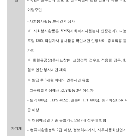
항
- 북한이탈주민의 보호 및 정착지원에 관한 법률에 따른 북한
이탈주민
- 사회봉사활동
30
시간 이상자
※ 사회봉사활동은 VMS(사회복지자원봉사 인증관리), 나눔
포털 1365, 적십자사 봉사활동 확인서만 인정하며, 중복적용 불
가함
※ 헌혈유공장(총재표창)이 표창경력 점수로 적용될 경우, 헌
혈로 인한 봉사시간 제외
※ 발급 후 3개월 이내의 인증서만 유효
- 고등학교 이상에서 RCY활동 3년 이상자
- 토익 600점, TEPS 482점, 일본어 JPT 600점, 중국어신HSK 4
급 이상
※ 채용예정일 기준 유효기간(2년) 내 점수에 한함
자기개
- 컴퓨터활용능력 2급 이상, 정보처리기사, 사무자동화산업기