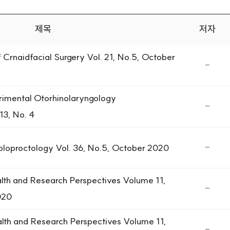
제목
저자
일, 조회수 정보를 제공합니다.
Crnaidfacial Surgery Vol. 21, No.5, October
-
erimental Otorhinolaryngology
-
13, No. 4
-
loproctology Vol. 36, No.5, October 2020
lth and Research Perspectives Volume 11,
-
020
lth and Research Perspectives Volume 11,
-