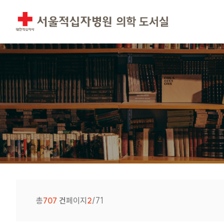
총
707
건
페이지
2
/71