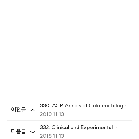
330. ACP Annals of Coloproctology
이전글
2018.11.13
Vol. 36, No. 4 August 2020
332. Clinical and Experimental
다음글
Otorhinolaryngology 2020/August
2018.11.13