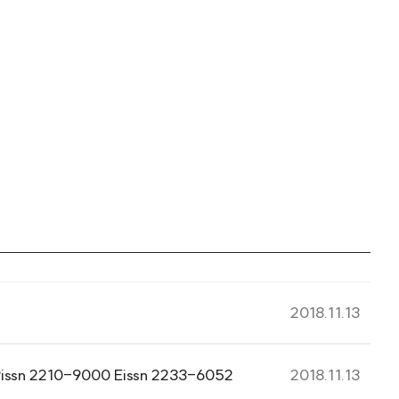
2018.11.13
me 11 Number 2 April 2020 Pissn 2210-9000 Eissn 2233-6052
2018.11.13