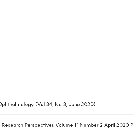
nal of Ophthalmology (Vol.34, No.3, June 2020)
300. Osong Public Health and Research Perspectives Volu