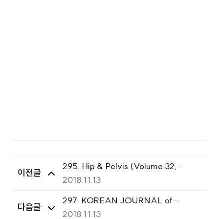
295. Hip & Pelvis (Volume 32,
이전글
Number 2, June 2020)
2018.11.13
297. KOREAN JOURNAL of
다음글
ANESTHESIOLOGY (2020 June,
2018.11.13